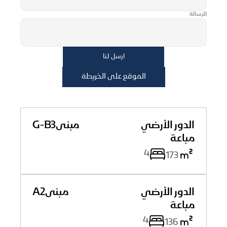
الرسالة
ارسل لنا
الموقع على الخريطة
الدور الأرضي
مبنى
G-B3
ﻣﺒﺎﻋﺔ
4
173
الدور الأرضي
مبنى
A2
ﻣﺒﺎﻋﺔ
4
136